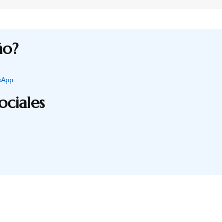
ño?
sApp
ociales