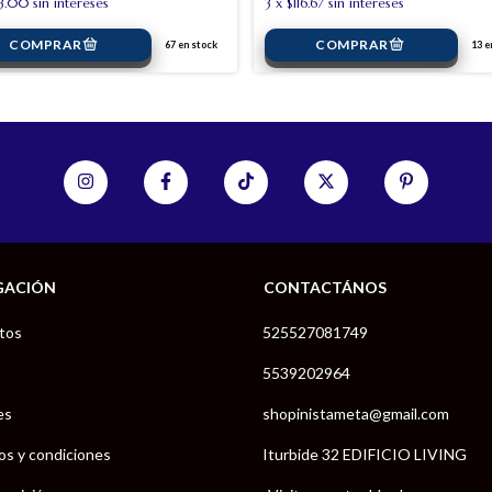
63.00
sin intereses
3
x
$116.67
sin intereses
67
en stock
13
en
GACIÓN
CONTACTÁNOS
tos
525527081749
5539202964
es
shopinistameta@gmail.com
os y condiciones
Iturbide 32 EDIFICIO LIVING