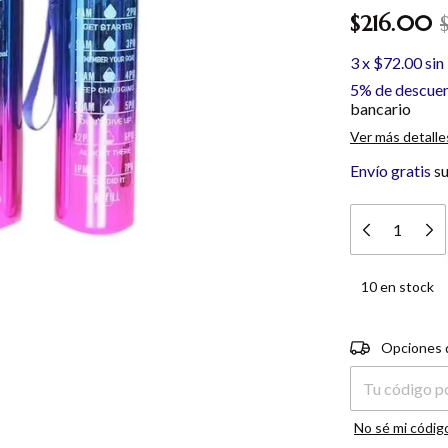
$216.00
3
x
$72.00
sin
5% de descue
bancario
Ver más detalle
Envío gratis
s
10
en stock
Entregas para e
Opciones 
No sé mi códig