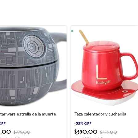
tar wars estrella de la muerte
Taza calentador y cucharilla
OFF
-
55
%
OFF
9.00
$350.00
$775.00
$775.00