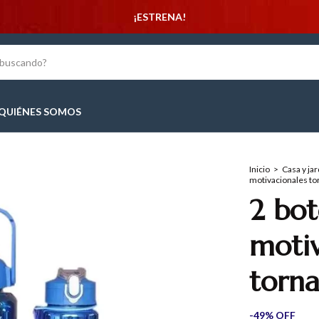
¡ESTRENA!
QUIÉNES SOMOS
Inicio
>
Casa y jar
motivacionales tor
2 bot
motiv
torna
-
49
%
OFF