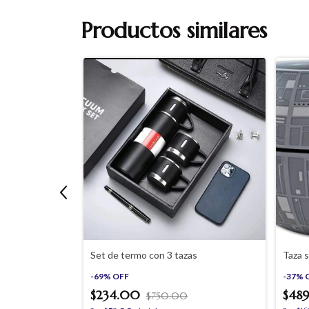
Productos similares
strucción tipo
Set de termo con 3 tazas
Taza s
-
69
%
OFF
-
37
%
$234.00
$48
$750.00