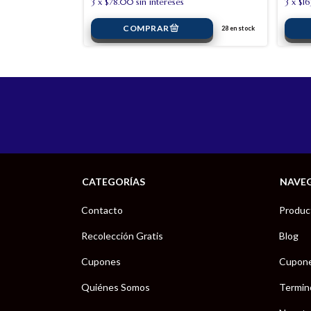
3
x
$78.00
sin intereses
3
x
$1
28
en stock
23
en stock
CATEGORÍAS
NAVE
Contacto
Produc
Recolección Gratis
Blog
Cupones
Cupon
Quiénes Somos
Termin