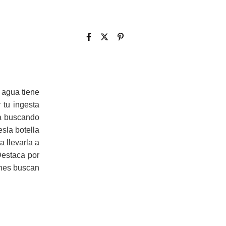
 agua tiene
 tu ingesta
ta buscando
esla botella
 llevarla a
 Destaca por
ienes buscan