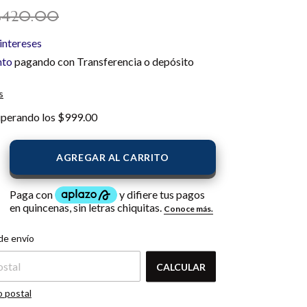
$420.00
 intereses
nto
pagando con Transferencia o depósito
s
uperando los
$999.00
l CP:
CAMBIAR CP
de envío
CALCULAR
o postal