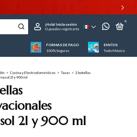
0
¡Hola!
Inicia sesión
O puedes registrarte
FORMAS DE PAGO
ENVÍOS
100% Seguras
Todo México
din
>
Cocina y Electrodomésticos
>
Tazas
>
2 botellas
nasol 2l y 900 ml
ellas
acionales
sol 2l y 900 ml