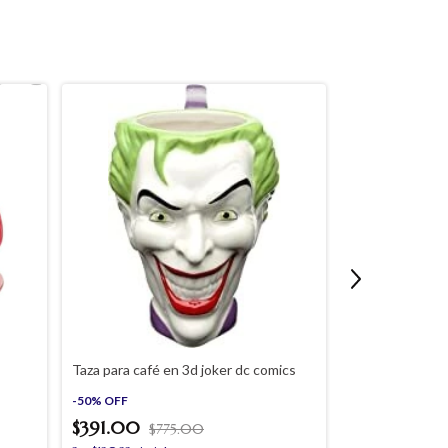
Taza para café en 3d joker dc comics
Vaso de silicon
-
50
%
OFF
-
42
%
OFF
$391.00
$775.00
$293.00
$