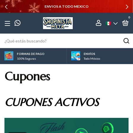
ENVIOS A TODO MEXICO
0
FORMAS DE PAGO
ENVÍOS
100% Seguras
Todo México
Cupones
CUPONES ACTIVOS