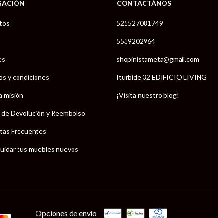
GACIÓN
CONTACTÁNOS
tos
525527081749
5539202964
es
shopinistameta@gmail.com
os y condiciones
Iturbide 32 EDIFICIO LIVING
a misión
¡Visita nuestro blog!
a de Devolución y Reembolso
tas Frecuentes
uidar tus muebles nuevos
Opciones de envío