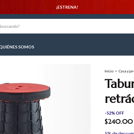
¡ESTRENA!
QUIÉNES SOMOS
Inicio
>
Casa y jar
Tabur
retrác
-
52
%
OFF
$240.00
5% de descue