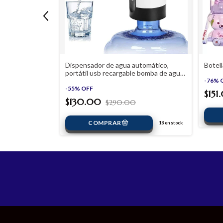
y mouse
Dispensador de agua automático,
Botel
portátil usb recargable bomba de agua
eléctrica con tubos de silicona,
-
76
%
universal
-
55
%
OFF
$15
$130.00
$290.00
50
en stock
18
en stock