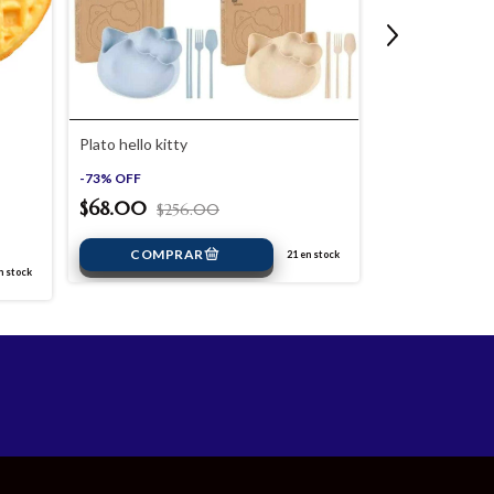
Plato hello kitty
Bolso expandib
-
73
%
OFF
-
66
%
OFF
$68.00
$256.00
$220.00
$
21
en stock
 stock