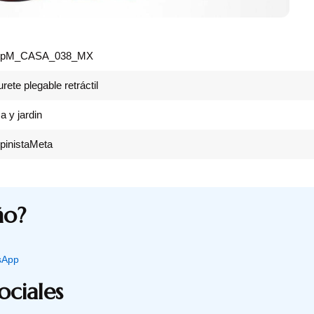
opM_CASA_038_MX
rete plegable retráctil
a y jardin
pinistaMeta
ño?
sApp
ociales