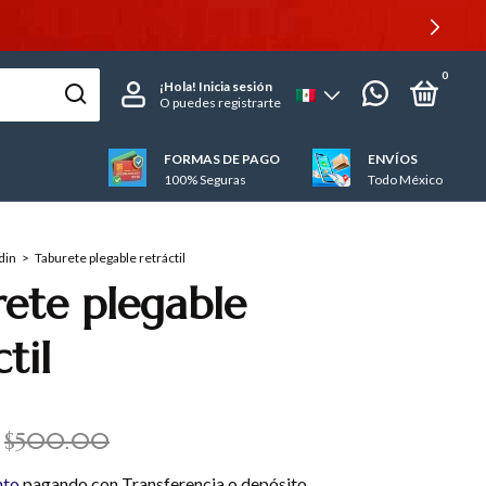
0
¡Hola!
Inicia sesión
O puedes registrarte
FORMAS DE PAGO
ENVÍOS
100% Seguras
Todo México
din
>
Taburete plegable retráctil
ete plegable
til
$500.00
nto
pagando con Transferencia o depósito