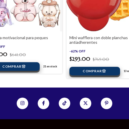
la motivacional para peques
Mini wafflera con doble planchas
antiadherentes
OFF
-
62
%
OFF
1.00
$641.00
$293.00
$769.00
21
en stock
13
en