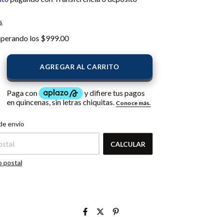
s
uperando los
$999.00
l CP:
CAMBIAR CP
de envío
CALCULAR
o postal