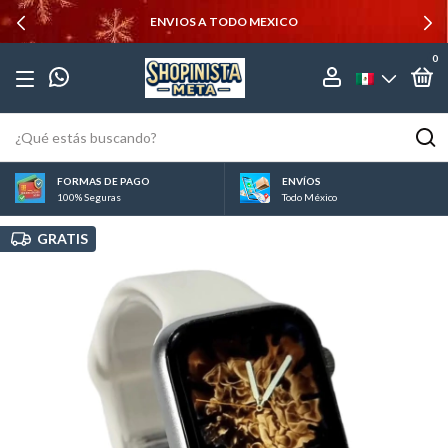
ENVIOS A TODO MEXICO
0
FORMAS DE PAGO
ENVÍOS
100% Seguras
Todo México
GRATIS