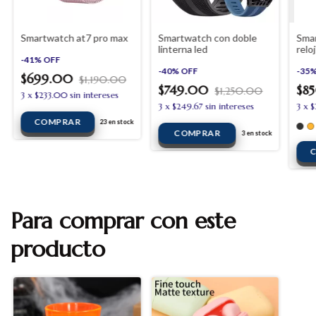
Smartwatch at7 pro max
Smartwatch con doble
Smar
linterna led
relo
-
41
%
OFF
shop
-
40
%
OFF
shop
-
35
$699.00
$1,190.00
smar
$749.00
$8
$1,250.00
8
3
x
$233.00
sin intereses
3
x
$249.67
sin intereses
3
x
$
23
en stock
3
en stock
Para comprar con este
producto