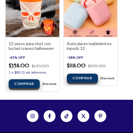
12 vasos para shot con
Auriculares inalámbricos
luz led craneo halloween
inpods 12
-
45
%
OFF
-
38
%
OFF
$358.00
$118.00
$653.00
$190.00
3
x
$119.33
sin intereses
10
en stock
20
en stock