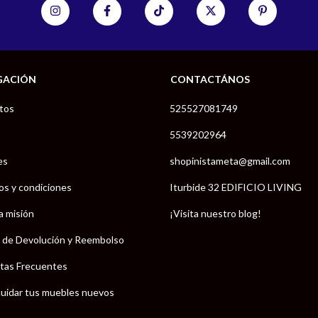
GACIÓN
CONTACTÁNOS
tos
525527081749
5539202964
es
shopinistameta@gmail.com
os y condiciones
Iturbide 32 EDIFICIO LIVING
a misión
¡Visita nuestro blog!
a de Devolución y Reembolso
tas Frecuentes
uidar tus muebles nuevos