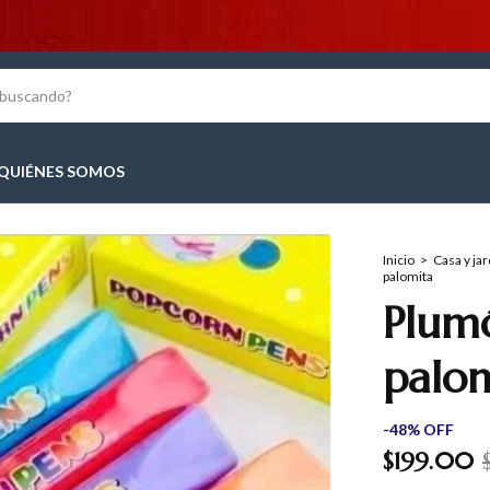
¡ESTRENA!
QUIÉNES SOMOS
Inicio
>
Casa y jar
palomita
Plum
palo
-
48
%
OFF
$199.00