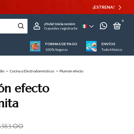
0
¡Hola!
Inicia sesión
O puedes registrarte
FORMAS DE PAGO
ENVÍOS
100% Seguras
Todo México
din
>
Cocina y Electrodomésticos
>
Plumón efecto
ón efecto
mita
$383.00