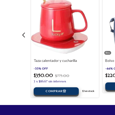
al 2 litros
Taza calentador y cucharilla
Bolso
-
55
%
OFF
-
66
%
$350.00
$22
$775.00
3
x
$116.67
sin intereses
19
en stock
13
en stock