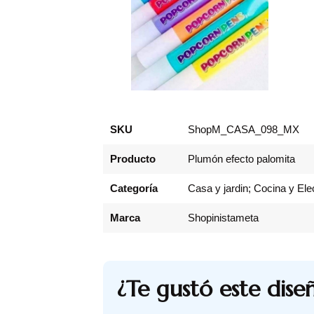
SKU
ShopM_CASA_098_MX
Producto
Plumón efecto palomita
Categoría
Casa y jardin; Cocina y El
Marca
Shopinistameta
¿Te gustó este dise