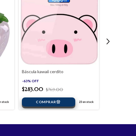
Báscula kawaii cerdito
Mini wafflera c
antiadherentes
-
63
%
OFF
$283.00
-
62
%
OFF
$769.00
$293.00
$
 stock
23
en stock