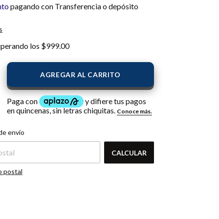
nto
pagando con Transferencia o depósito
s
uperando los
$999.00
l CP:
CAMBIAR CP
de envío
CALCULAR
o postal