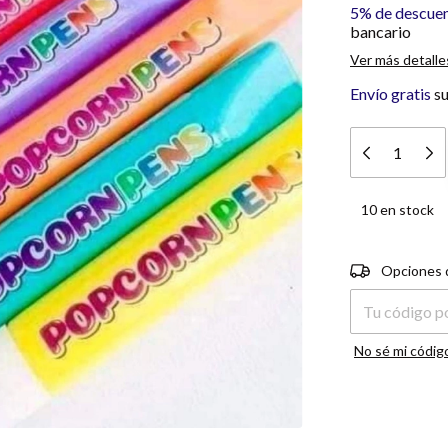
5% de descue
bancario
Ver más detalle
Envío gratis
s
10
en stock
Entregas para e
Opciones 
No sé mi códig