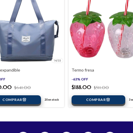
 expandible
Termo fresa
OFF
-
63
%
OFF
0.00
$188.00
$641.00
$511.00
20
en stock
3
en