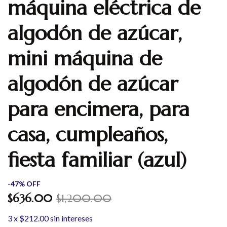
máquina eléctrica de
algodón de azúcar,
mini máquina de
algodón de azúcar
para encimera, para
casa, cumpleaños,
fiesta familiar (azul)
-
47
%
OFF
$636.00
$1,200.00
3
x
$212.00
sin intereses