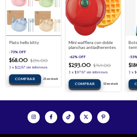
Plato hello kitty
Mini wafflera con doble
Bote
planchas antiadherentes
term
-
73
%
OFF
-
62
%
OFF
-
53
$68.00
$256.00
$293.00
$1
$769.00
3
x
$22.67
sin intereses
3
x
$97.67
sin intereses
3
x
$
21
en stock
13
en stock