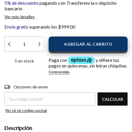
5% de descuento
pagando con Transferencia o depósito
bancario
Ver más detalles
Envío gratis
superando los
$999.00
5
en stock
Entregas para el CP:
CAMBIAR CP
Opciones de envío
CALCULAR
No sé mi código postal
Descripción