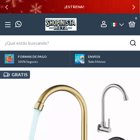
¡ESTRENA!
0
FORMAS DE PAGO
ENVÍOS
100% Seguras
Todo México
GRATIS