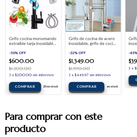
Grifo cocina monomando
Grifo de cocina de acero
Grif
extraíble tarja inoxidable
inoxidable, grifo de cocina
inox
negro mate
con muelle giratorio de
cham
-
50
%
OFF
360° con grifos
-
32
%
OFF
plat
-
43
mezcladores
$600.00
$1,349.00
$3
$1,200.00
$1,990.00
3
x
$
3
x
$200.00
sin intereses
3
x
$449.67
sin intereses
20
en stock
en stock
Para comprar con este
producto