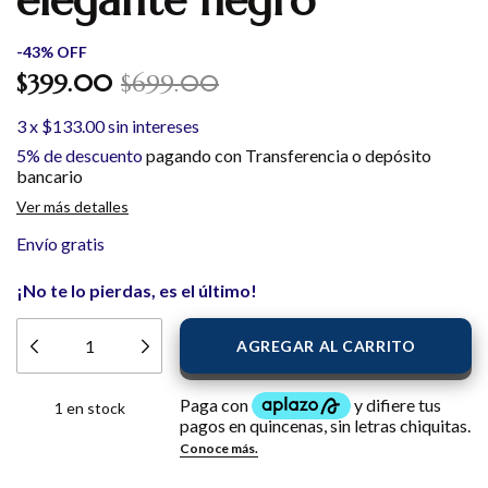
elegante negro
-
43
%
OFF
$399.00
$699.00
3
x
$133.00
sin intereses
5% de descuento
pagando con Transferencia o depósito
bancario
Ver más detalles
Envío gratis
¡No te lo pierdas, es el último!
1
en stock