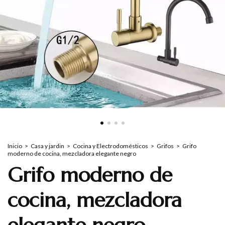
Inicio
>
Casa y jardin
>
Cocina y Electrodomésticos
>
Grifos
>
Grifo
moderno de cocina, mezcladora elegante negro
Grifo moderno de
cocina, mezcladora