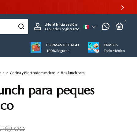
0
¡Hola!
Inicia sesión
O puedes registrarte
FORMAS DE PAGO
ENVÍOS
100% Seguras
Todo México
din
>
Cocina y Electrodomésticos
>
Box lunch para
unch para peques
ico
$769.00