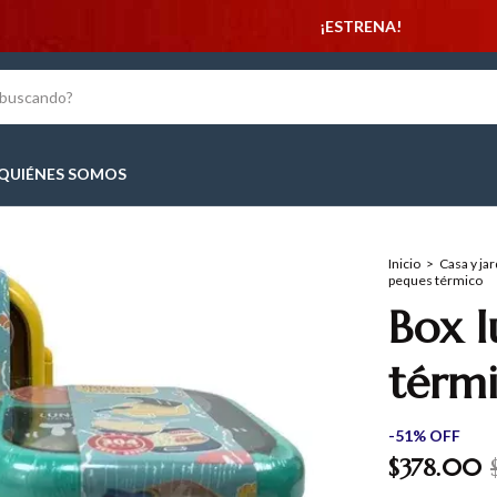
¡ESTRENA!
QUIÉNES SOMOS
Inicio
>
Casa y jar
peques térmico
Box l
térm
-
51
%
OFF
$378.00