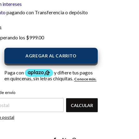
n intereses
nto
pagando con Transferencia o depósito
s
uperando los
$999.00
l CP:
CAMBIAR CP
de envío
CALCULAR
o postal