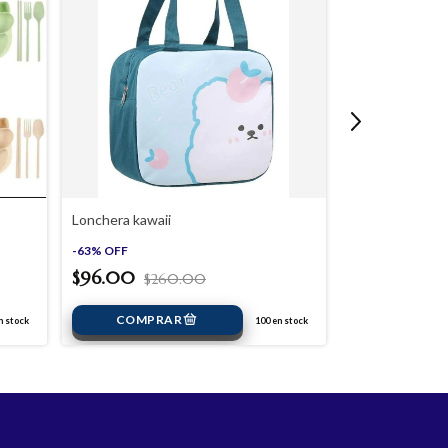
Lonchera kawaii
Set de cubiert
-
63
%
OFF
-
71
%
OFF
$96.00
$260.00
$48.00
$16
 stock
100
en stock