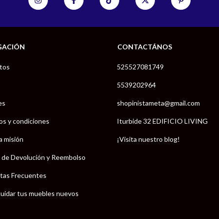
GACIÓN
CONTACTÁNOS
tos
525527081749
5539202964
es
shopinistameta@gmail.com
os y condiciones
Iturbide 32 EDIFICIO LIVING
a misión
¡Visita nuestro blog!
a de Devolución y Reembolso
tas Frecuentes
uidar tus muebles nuevos