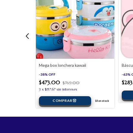
Mega box lonchera kawaii
Báscul
-
38
%
OFF
-
63
%
$473.00
$28
$769.00
3
x
$157.67
sin intereses
3
en stock
18
en stock