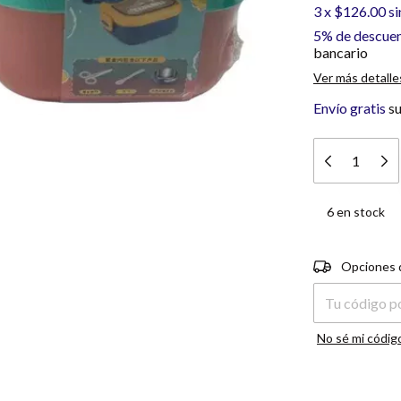
3
x
$126.00
si
5% de descue
bancario
Ver más detalle
Envío gratis
s
6
en stock
Entregas para e
Opciones 
No sé mi códig