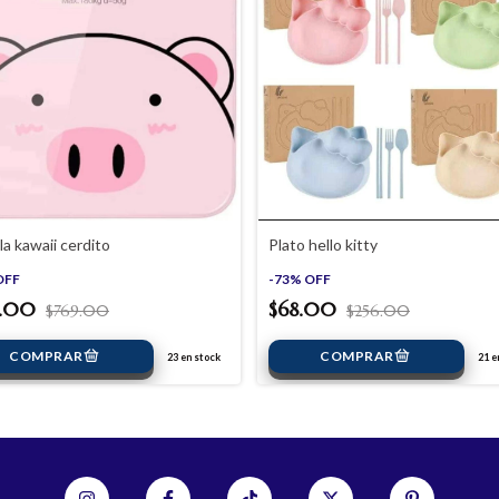
a kawaii cerdito
Plato hello kitty
OFF
-
73
%
OFF
3.00
$68.00
$769.00
$256.00
23
en stock
21
en