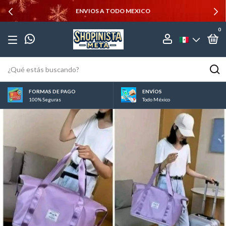
ENVIOS A TODO MEXICO
0
FORMAS DE PAGO
ENVÍOS
100% Seguras
Todo México