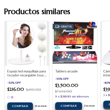
Productos similares
GRATIS
Espejo led maquillaje para
Tablero arcade
Cám
tocador recargable touch
inte
mesa
-
55
%
OFF
noct
-
52
%
OFF
-
82
$3,500.00
$216.00
$3
$450.00
$7,694.00
3
x
$
9
x
$388.89
sin intereses
COMPRAR
2
en stock
21
en stock