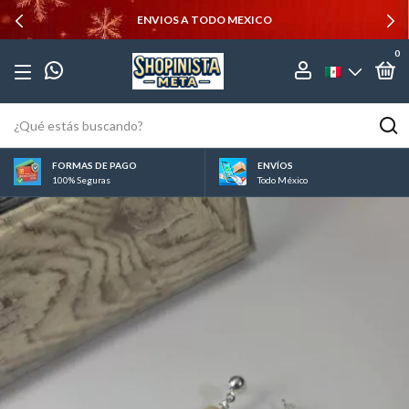
ENVIOS A TODO MEXICO
0
FORMAS DE PAGO
ENVÍOS
100% Seguras
Todo México