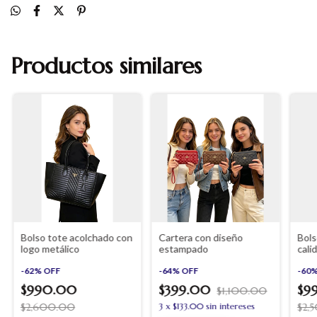
Productos similares
Bolso tote acolchado con
Cartera con diseño
Bol
logo metálico
estampado
cali
-
62
%
OFF
-
64
%
OFF
-
60
$990.00
$399.00
$9
$1,100.00
$2,600.00
3
x
$133.00
sin intereses
$2,