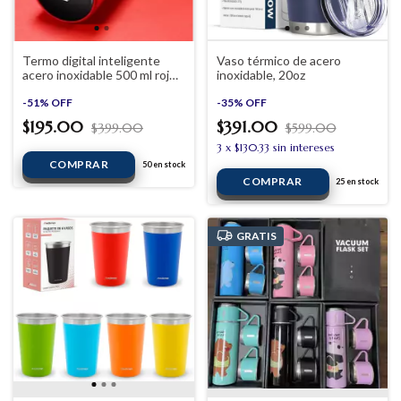
Termo digital inteligente
Vaso térmico de acero
acero inoxidable 500 ml rojo
inoxidable, 20oz
pantalla led
-
51
%
OFF
-
35
%
OFF
$195.00
$391.00
$399.00
$599.00
3
x
$130.33
sin intereses
50
en stock
25
en stock
GRATIS