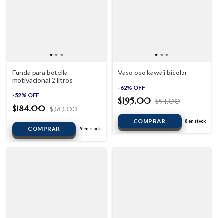
Funda para botella
Vaso oso kawaii bicolor
motivacional 2 litros
-
62
%
OFF
-
52
%
OFF
$195.00
$511.00
$184.00
$383.00
8
en stock
9
en stock