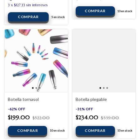
3
x
$127.33
sin intereses
10
en stock
5
en stock
Botella tornasol
Botella plegable
-
62
%
OFF
-
31
%
OFF
$199.00
$234.00
$522.00
$339.00
10
en stock
10
en stock