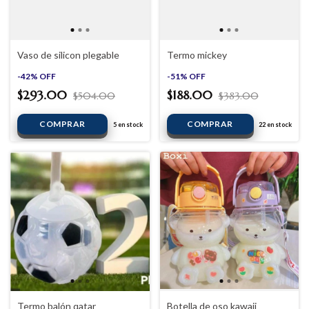
Vaso de silicon plegable
Termo mickey
-
42
%
OFF
-
51
%
OFF
$293.00
$188.00
$504.00
$383.00
5
en stock
22
en stock
Termo balón qatar
Botella de oso kawaii