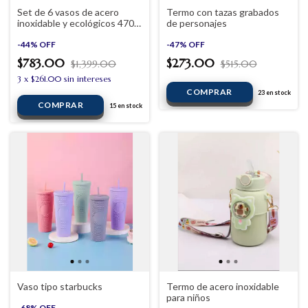
Set de 6 vasos de acero
Termo con tazas grabados
inoxidable y ecológicos 470
de personajes
ml
-
44
%
OFF
-
47
%
OFF
$783.00
$273.00
$1,399.00
$515.00
3
x
$261.00
sin intereses
23
en stock
15
en stock
Vaso tipo starbucks
Termo de acero inoxidable
para niños
-
68
%
OFF