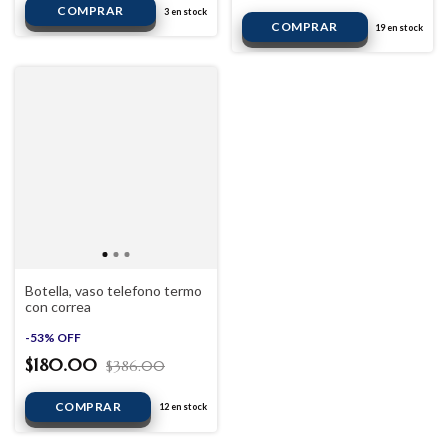
3
en stock
19
en stock
Botella, vaso telefono termo
con correa
-
53
%
OFF
$180.00
$386.00
12
en stock