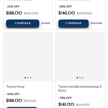
-
51
%
OFF
-
58
%
OFF
$188.00
$146.00
$383.00
$350.00
en stock
23
en stock
Termo fresa
Termo botella motivacional 2
litros
-
63
%
OFF
-
78
%
OFF
$188.00
$511.00
$141.00
$641.00