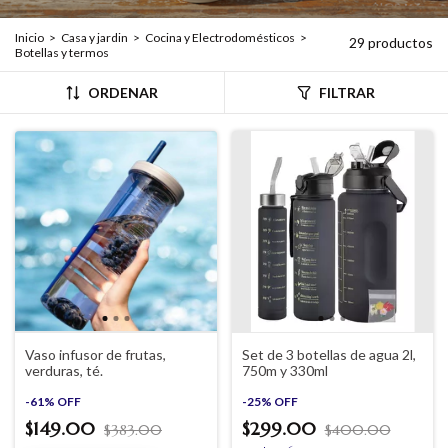
Inicio
>
Casa y jardin
>
Cocina y Electrodomésticos
>
29 productos
Botellas y termos
ORDENAR
FILTRAR
Vaso infusor de frutas,
Set de 3 botellas de agua 2l,
verduras, té.
750m y 330ml
-
61
%
OFF
-
25
%
OFF
$149.00
$299.00
$383.00
$400.00