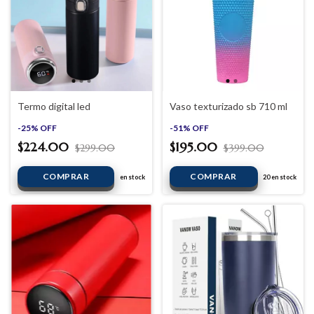
Termo digital led
Vaso texturizado sb 710 ml
-
25
%
OFF
-
51
%
OFF
$224.00
$195.00
$299.00
$399.00
en stock
20
en stock