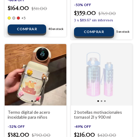
-
53
%
OFF
$164.00
$511.00
$359.00
$769.00
+5
3
x
$119.67
sin intereses
COMPRAR
40
en stock
5
en stock
Termo digital de acero
2 botellas motivacionales
inoxidable para niños
tornasol 2l y 900 ml
-
52
%
OFF
-
49
%
OFF
$382.00
$216.00
$790.00
$420.00