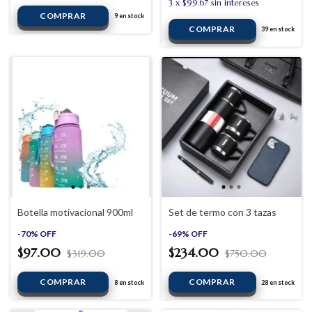
3
x
$99.67
sin intereses
9
en stock
39
en stock
Botella motivacional 900ml
Set de termo con 3 tazas
-
70
%
OFF
-
69
%
OFF
$97.00
$234.00
$319.00
$750.00
8
en stock
28
en stock