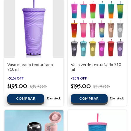
Vaso morado texturizado
Vaso verde texturizado 710
710 ml
ml
-
51
%
OFF
-
35
%
OFF
$195.00
$195.00
$399.00
$299.00
22
en stock
22
en stock